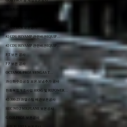
GOH PROJ.중 계장보온공사
폐수처리장 보온공사
HEC 복합화력 2차 2단계 보온공사
DUCT BUR 보온공사
#2 CDU REVAMP 관련배관EQUIP…
#2 CDU REVAMP 관련배관EQUIP…
P.T 보온 공사
P.P 보온 공사
OCTANOL PROJ. SYNGAS T…
과산화수소공장 보온.보냉추가 공사
한화복합개조사업 HRSG 및 REPOWER…
#2-300-23 과열스팀 배관보온공사
HEC NO.2 SOLFLANE 보온공사
G.O.H PROJ. 보온공사
공장 전 AREA 보온공사