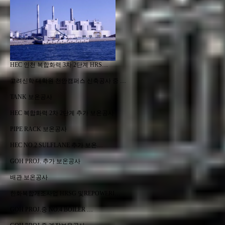
HEC 인천 복합화력 3차 2단계 HRS…
고려신학 대학원 천안캠퍼스 신축공사 중 …
TANK 보온공사
HEC 복합화력 2차 2단계 추가 보온공사
PIPE RACK 보온공사
HEC NO.2 SULFLANE 추가 보온…
GOH PROJ. 추가 보온공사
배관 보온공사
한화복합개조사업 HRSG 및REPOWERI…
GOH PROJ.중 NO.4 BOILER …