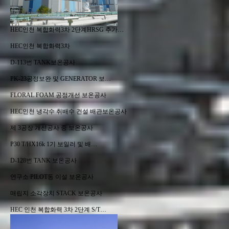
HEC인천 복합화력3차 2단계HRSG 추가…
HEC인천 복합화력3차
D-113번 TANK보온공사
PK-23공정보완 및 GENERATOR 보…
FLORAL FOAM 공정개선 보온공사
HEC인천 냉각수 취배수 건설 배관보온공사
제 3공장 개선공사 중 보온공사
P30 T/HX16k 1기 보일러 및 배…
D-128번 TANK 보온공사
연구소 PILOT동 이설 보온공사
매립지 소각장치 STACK 보온공사
HEC 인천 복합화력 3차 2단계 S/T…