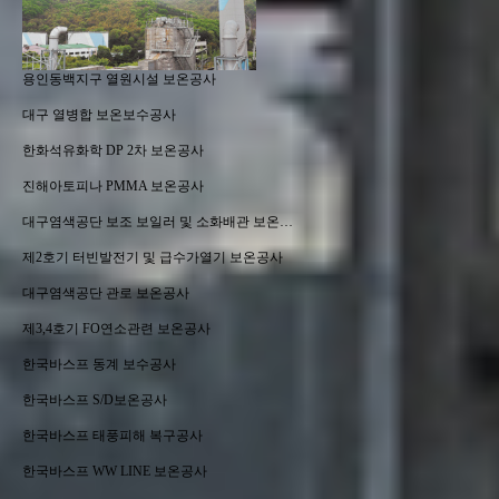
용인동백지구 열원시설 보온공사
대구 열병합 보온보수공사
한화석유화학 DP 2차 보온공사
진해아토피나 PMMA 보온공사
대구염색공단 보조 보일러 및 소화배관 보온…
제2호기 터빈발전기 및 급수가열기 보온공사
대구염색공단 관로 보온공사
제3,4호기 FO연소관련 보온공사
한국바스프 동계 보수공사
한국바스프 S/D보온공사
한국바스프 태풍피해 복구공사
한국바스프 WW LINE 보온공사