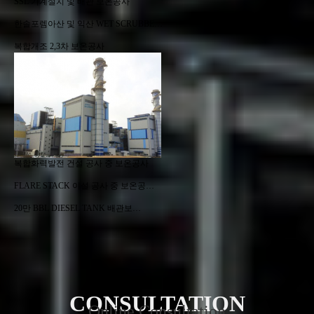
SSL 기계설치 및 배관 보온공사
한솔포렘아산 및 익산 WET SCRUBBE…
복합개조 2,3차 보온공사
복합화력발전 건설 공사 중 보온공사
FLARE STACK 이설 공사 중 보온공…
20만 BBL DIESEL TANK 배관보…
Online Consultation