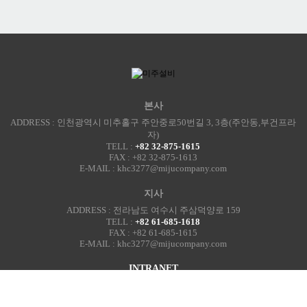
본사
ADDRESS : 인천광역시 미추홀구 주안중로50번길 3, 3층(주안동,부건프라
자)
TELL :
+82 32-875-1615
FAX : +82 32-875-1613
E-MAIL : khc3277@mijucompany.com
지사
ADDRESS : 전라남도 여수시 주삼덕양로 159
TELL :
+82 61-685-1618
FAX : +82 61-685-1615
E-MAIL : khc3277@mijucompany.com
INTRANET