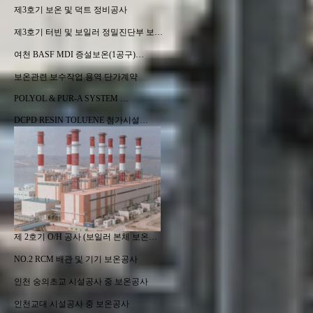
제3호기 보온 및 덕트 정비공사
제3호기 터빈 및 보일러 정밀진단부 보…
여천 BASF MDI 증설보온(1공구)…
보온관련 보수작업 용역 단가계약
POLYOL & PUR-A SYSTEM …
DCPD RESIN TOLUENE 첨가시설…
제 2호기 O/H 공사 (보일러 본체 보온…
NO.2 RCM 배관 및 기기 보온공사
인천 숭의초교 시설공사 중 보온공사
인천교대 시설공사 중 보온공사