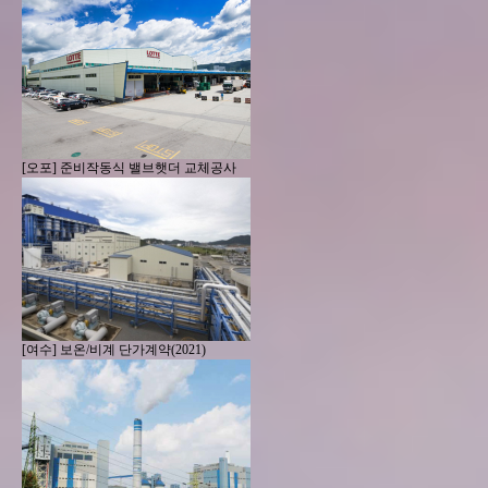
[오포] 준비작동식 밸브햇더 교체공사
[여수] 보온/비계 단가계약(2021)