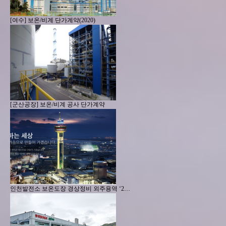
[여수] 보온/비계 단가계약(2020)
[군산공장] 보온/비계 공사 단가계약
인천발전소 보온도장 경상정비 외주용역 ‘2…